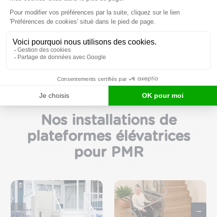
plusieurs milliers
d’euros
sur le
montant global
de votre
installation.
Nos installations de
plateformes élévatrices
pour PMR
←
→