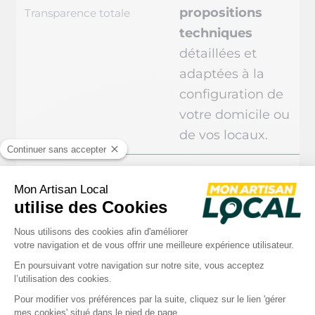
propositions
Transparence totale
techniques
détaillées et
adaptées à la
configuration de
votre domicile ou
de vos locaux.
💶 Budget maîtrisé
Comparer les
devis vous
Sans engagement
permet de
sélectionner
l’équipement le
plus adapté et
d’
économiser