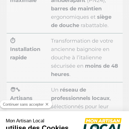
maximale
antidérapant
(PN24),
barres de maintien
ergonomiques et
siège
de douche
rabattable.
⏱️
Transformation de votre
Installation
ancienne baignoire en
rapide
douche à l’italienne
sécurisée en
moins de 48
heures
.
🧑‍🔧
Un
réseau de
Artisans
professionnels locaux
,
locaux
sélectionnés pour leur
professionnalisme et leur
respect des normes PMR